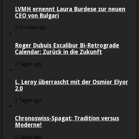
LVMH ernennt Laura Burdese zur neuen
CEO von Bulgari
2 Stunden ago
Roger Dubuis Excalibur Bi-Retrograde
Calendar: Zurück in die Zukunft
2 Tagen ago
L. Leroy überrascht mit der Osmior Elyor
2.0
3 Tagen ago
Chronoswiss-Spagat: Tradition versus
Moderne!
5 Tagen ago