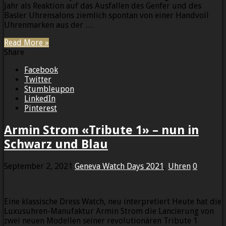
Jahr als Reaktion auf das Ausfallen des Genfer und des
Basler Uhrensalons ziemlich spontan von einer Handvoll
Uhrenmarken aus der …
Read More »
Share
Facebook
Twitter
Stumbleupon
LinkedIn
Pinterest
Armin Strom «Tribute 1» – nun in
Schwarz und Blau
September 2, 2021
Geneva Watch Days 2021
,
Uhren
0
Eine klassische Dress Watch, neu interpretiert Heute hat die
Luxusuhren-Manufaktur Armin Strom die Lancierung von
zwei neuen Modellen seiner revolutionären Tribute 1