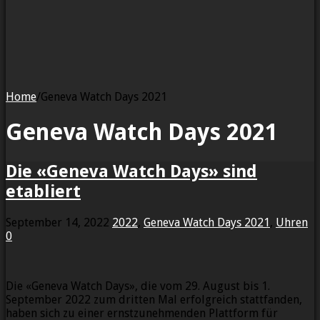
Home
/
Geneva Watch Days 2021
Geneva Watch Days 2021
Die «Geneva Watch Days» sind
etabliert
September 14, 2022
2022
,
Geneva Watch Days 2021
,
Uhren
0
Die «Geneva Watch Days», die vom 29. August bis 1.
September 2022 zum dritten Mal erfolgreich stattfanden,
haben sich zu einer ernstzunehmenden Plattform für