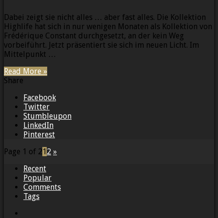
Dabei zeigt sie nicht alles … aber fast alles. Die Kollektion
Highlife hat sich in nur wenigen Monaten als Kollektion von
Frédérique Constant durchgesetzt, an der kein Weg
vorbeiführt. Jetzt präsentiert sie sich im neuen Licht. Im
Mittelpunkt …
Read More »
Share
Facebook
Twitter
Stumbleupon
LinkedIn
Pinterest
Page 1 of 2
1
2
»
Recent
Popular
Comments
Tags