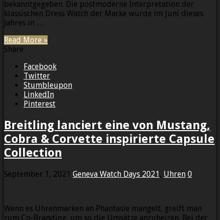
bekanntgegeben. Die postmoderne Interpretation der
klassischen Dress Watch der Marke wurde im Juni dieses
Jahres in …
Read More »
Share
Facebook
Twitter
Stumbleupon
LinkedIn
Pinterest
Breitling lanciert eine von Mustang,
Cobra & Corvette inspirierte Capsule
Collection
September 1, 2021
Geneva Watch Days 2021
,
Uhren
0
Wenn es Uhrenmarken an Phantasie mangelt, greift man
zum Co-Branding, um so die Umsätze anzuheizen. Bei der