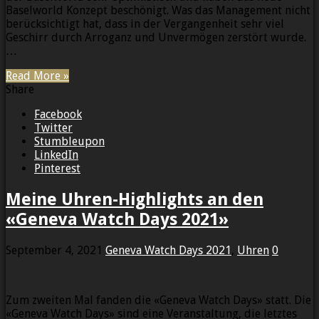
Baselworld Konzept beschönigt. Was das Management nicht
berücksichtigt hat, dass in der Vergangenheit sehr viel
Geschirr durch Arroganz und Unvermögen zerstört wurde.
…
Read More »
Share
Facebook
Twitter
Stumbleupon
LinkedIn
Pinterest
Meine Uhren-Highlights an den
«Geneva Watch Days 2021»
September 4, 2021
Geneva Watch Days 2021
,
Uhren
0
Zum zweiten Mal fanden die «Geneva Watch Days» statt. Die
«Geneva Watch Days» sind eine Veranstaltung, die letztes