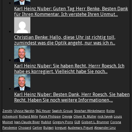
Karl Heinz Nuber: Guten Tag Herr Benke, Besten Dank
für Ihren Kommentar. Ich verstehe Ihren Unmut...
Christian Benke: Hallo, diese Uhr ist richtig toll,
zumindest was die Optik angeht, nur was ich n...
Karl Heinz Nuber: Sie haben Recht, Herrr Roesch. Ich
habe es korregiert. Vielleicht habe Sie noch...
Karl Heinz Nuber: Besten Dank, Herr Roesch, Sie haben
Recht. Haben Sie noch weitere Informationen,...
Zenith
Ulysse Nardin
TAG Heuer
Swatch Group
Stephan Winkelmann
Rolex
richemont
Richard Mille
Patek Philippe
Omega
Oliver R. Müller
nick hayek
Louis
Moinet
Jean-Claude Biver
Hublot
Gregory Pons
GLB
Gisbert L. Brunner
Corona
Pandemie
Chopard
Cartier
Bulgari
breguet
Audemars Piguet
Alexander Linz