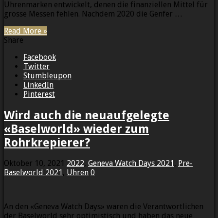
Uhrenmarken entwickelt, denen die finanziellen Mittel für
grosse Messen fehlen. Nachdem 2020 die Genfer …
Read More »
Share
Facebook
Twitter
Stumbleupon
LinkedIn
Pinterest
Wird auch die neuaufgelegte
«Baselworld» wieder zum
Rohrkrepierer?
Oktober 10, 2021
2022
,
Geneva Watch Days 2021
,
Pre-
Baselworld 2021
,
Uhren
0
An den «Geneva Watch Days» waren die Verantwortlichen
der Baselworld sehr optimistisch und haben das neue