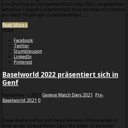
von Breitling an den Geneva Watch Days 2021 vorgestellten
aktuellen Capsule Collection holt mich ein deja-vu Erlebnis
ein. Nach 18-jähriger Zusammenarbeit …
Read More »
Share
Facebook
Twitter
Stumbleupon
LinkedIn
Pinterest
Baselworld 2022 präsentiert sich in
Genf
September 1, 2021
Geneva Watch Days 2021
,
Pre-
Baselworld 2021
0
Diese Woche treffen sich meist kleinere Uhrenmarken in
Genf an der Geneva Watch Days. Mit dabei ist auch die