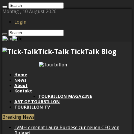
Montag , 10 August 2026
Login
Tick-Talk TickTalk Blog
Home
News
About
Kontakt
TOURBILLON MAGAZINE
ART OF TOURBILLON
TOURBILLON TV
Breaking News
LVMH ernennt Laura Burdese zur neuen CEO von
Bulgari