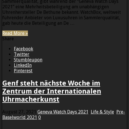
Sammlerqualität, gibt während der “Geneva Watch Days
2021” eine Mehrheitsbeteiligung am unabhängigen
Uhrenhersteller De Bethune bekannt. WatchBox, weltweit
führender Anbieter von Luxusuhren in Sammlerqualität,
gab heute die Beteiligung an De …
Read More »
Share
Facebook
Twitter
Stumbleupon
LinkedIn
Pinterest
Genf steht nächste Woche im
Zentrum der Internationalen
Uhrmacherkunst
August 27, 2021
Geneva Watch Days 2021
,
Life & Style
,
Pre-
Baselworld 2021
0