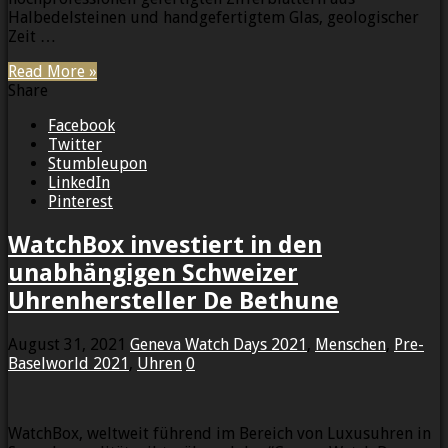
Halbedelsteinen und handgefertigtem Glas, geologischer
Zeit …
Read More »
Share
Facebook
Twitter
Stumbleupon
LinkedIn
Pinterest
WatchBox investiert in den
unabhängigen Schweizer
Uhrenhersteller De Bethune
August 31, 2021
Geneva Watch Days 2021
,
Menschen
,
Pre-
Baselworld 2021
,
Uhren
0
WatchBox, weltweit führend im Bereich von Luxusuhren in