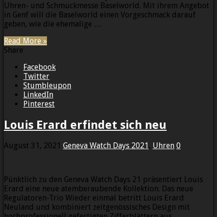
Uhren- und Schmuckmesse Baselworld. Mit ihrem Angebot
in Genf will die Baselworld einen Vorgeschmack darauf
geben, wie die ehemalige …
Read More »
Share
Facebook
Twitter
Stumbleupon
LinkedIn
Pinterest
Louis Erard erfindet sich neu
August 31, 2021
Geneva Watch Days 2021
,
Uhren
0
Pünktlich zu den Geneva Watch Days 21 präsentiert Louis
Erard eine neue atemberaubende Kollektion. Das neue
Regulatoren-Trio Wieder einmal betritt Louis Erard
Neuland und kombiniert zeitgenössisches Design mit
hochprofessionell gefertigten Zifferblättern aus