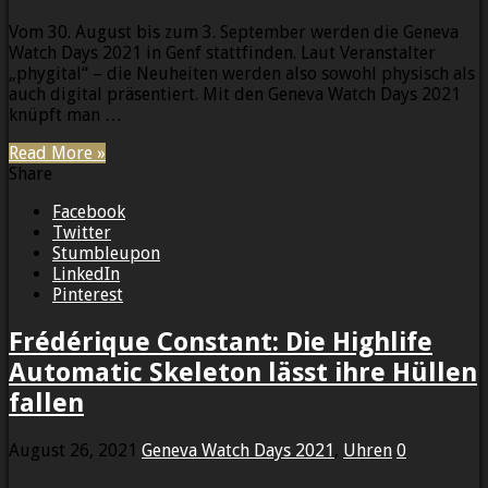
Vom 30. August bis zum 3. September werden die Geneva
Watch Days 2021 in Genf stattfinden. Laut Veranstalter
„phygital“ – die Neuheiten werden also sowohl physisch als
auch digital präsentiert. Mit den Geneva Watch Days 2021
knüpft man …
Read More »
Share
Facebook
Twitter
Stumbleupon
LinkedIn
Pinterest
Frédérique Constant: Die Highlife
Automatic Skeleton lässt ihre Hüllen
fallen
August 26, 2021
Geneva Watch Days 2021
,
Uhren
0